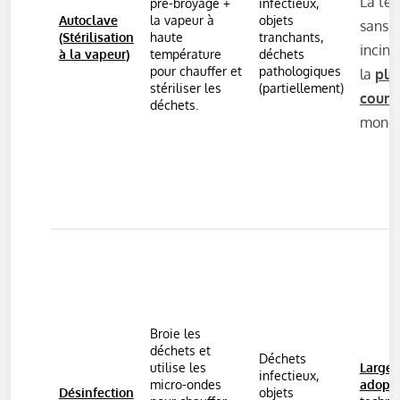
La te
pré-broyage +
infectieux,
Autoclave
la vapeur à
objets
sans
(Stérilisation
haute
tranchants,
inciné
à la vapeur
)
température
déchets
pour chauffer et
pathologiques
la
plu
stériliser les
(partiellement)
coura
déchets.
monde
Broie les
déchets et
Déchets
utilise les
Large
infectieux,
micro-ondes
adopté
Désinfection
objets