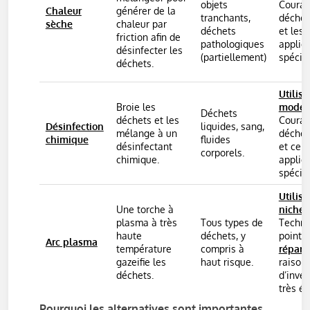
objets
Couran
Chaleur
générer de la
tranchants,
déchet
sèche
chaleur par
déchets
et les
friction afin de
pathologiques
applic
désinfecter les
(partiellement)
spécifi
déchets.
Utilisa
Broie les
modér
Déchets
déchets et les
Couran
Désinfection
liquides, sang,
mélange à un
déchet
chimique
fluides
désinfectant
et cert
corporels.
chimique.
applic
spécifi
Utilisa
Une torche à
niche.
plasma à très
Tous types de
Techno
haute
déchets, y
pointe
Arc plasma
température
compris à
répan
gazeifie les
haut risque.
raison
déchets.
d’inve
très él
Pourquoi les alternatives sont importantes