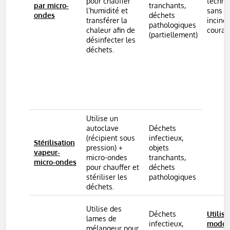
pour chauffer
techno
par micro-
tranchants,
l’humidité et
sans
ondes
déchets
transférer la
incinér
pathologiques
chaleur afin de
couran
(partiellement)
désinfecter les
déchets.
Utilise un
autoclave
Déchets
(récipient sous
infectieux,
Stérilisation
pression) +
objets
vapeur-
micro-ondes
tranchants,
micro-ondes
pour chauffer et
déchets
stériliser les
pathologiques
déchets.
Utilise des
Déchets
Utilisa
lames de
infectieux,
modér
mélangeur pour