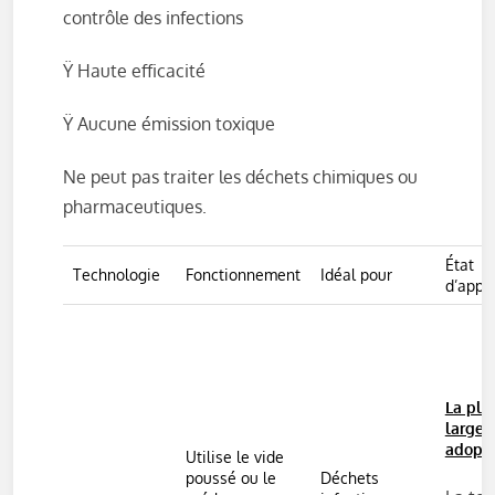
contrôle des infections
Ÿ Haute efficacité
Ÿ Aucune émission toxique
Ne peut pas traiter les déchets chimiques ou
pharmaceutiques.
État
Technologie
Fonctionnement
Idéal pour
d’appli
La plu
large
adopté
Utilise le vide
poussé ou le
Déchets