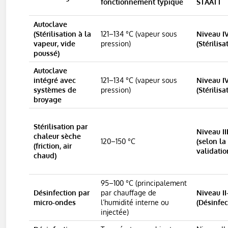
fonctionnement typique
STAATT
Autoclave
(Stérilisation à la
121–134 °C (vapeur sous
Niveau I
vapeur, vide
pression)
(Stérilisa
poussé)
Autoclave
intégré avec
121–134 °C (vapeur sous
Niveau I
systèmes de
pression)
(Stérilisa
broyage
Stérilisation par
Niveau II
chaleur sèche
120–150 °C
(selon la
(friction, air
validatio
chaud)
95–100 °C (principalement
Désinfection par
par chauffage de
Niveau II–
micro-ondes
l’humidité interne ou
(Désinfec
injectée)