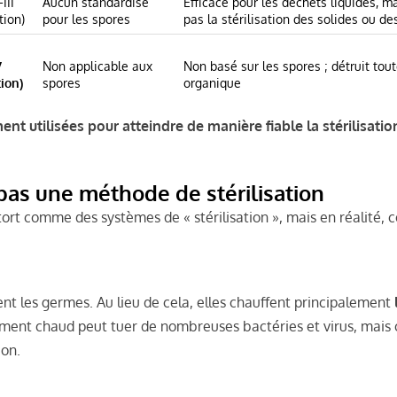
III
Aucun standardisé
Efficace pour les déchets liquides, m
tion)
pour les spores
pas la stérilisation des solides ou de
V
Non applicable aux
Non basé sur les spores ; détruit tou
tion)
spores
organique
t utilisées pour atteindre de manière fiable la stérilisatio
pas une méthode de stérilisation
ort comme des systèmes de « stérilisation », mais en réalité, 
t les germes. Au lieu de cela, elles chauffent principalement
ement chaud peut tuer de nombreuses bactéries et virus, mais
ion.