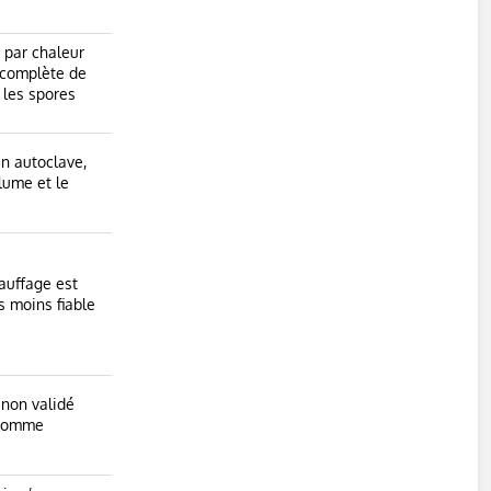
 par chaleur
n complète de
 les spores
n autoclave,
lume et le
hauffage est
s moins fiable
 non validé
 comme