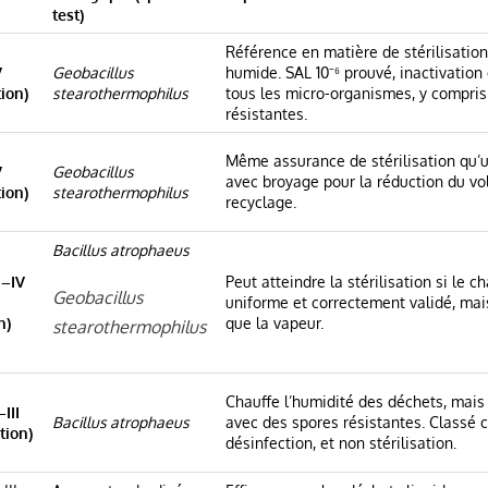
test)
Référence en matière de stérilisation
V
Geobacillus
humide. SAL 10⁻⁶ prouvé, inactivatio
tion)
stearothermophilus
tous les micro-organismes, y compris
résistantes.
Même assurance de stérilisation qu’u
V
Geobacillus
avec broyage pour la réduction du vo
tion)
stearothermophilus
recyclage.
Bacillus atrophaeus
I–IV
Peut atteindre la stérilisation si le c
Geobacillus
uniforme et correctement validé, mai
n)
que la vapeur.
stearothermophilus
Chauffe l’humidité des déchets, mais
III
Bacillus atrophaeus
avec des spores résistantes. Classé
tion)
désinfection, et non stérilisation.