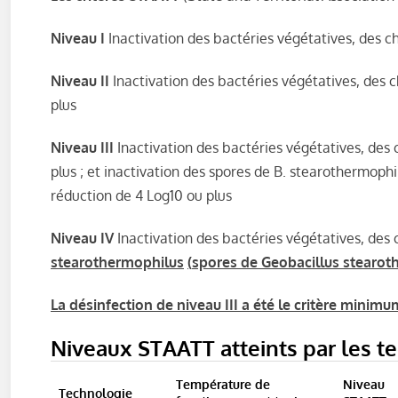
Niveau I
Inactivation des bactéries végétatives, des c
Niveau II
Inactivation des bactéries végétatives, des 
plus
Niveau III
Inactivation des bactéries végétatives, des
plus ; et inactivation des spores de B. stearothermoph
réduction de 4 Log10 ou plus
Niveau IV
Inactivation des bactéries végétatives, des 
stearothermophilus
(
spores de Geobacillus stearot
La désinfection de niveau III a été le critère min
Niveaux STAATT atteints par les t
Température de
Niveau
Technologie