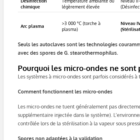
Désinfection
Température ambiante ou
Niveau II–
chimique
légèrement élevée
(Désinfec
>3 000 °C (torche à
Niveau I
Arc plasma
plasma)
(Stérilisa
Seuls les autoclaves sont les technologies courammen
avec des spores de G. stearothermophilus.
Pourquoi les micro-ondes ne sont 
Les systèmes à micro-ondes sont parfois considérés à t
Comment fonctionnent les micro-ondes
Les micro-ondes ne tuent généralement pas directemen
supplémentaire injectée dans le système). L’environn
contrôlée lors de la stérilisation à la vapeur sous press
Spores non adaptées à la validation