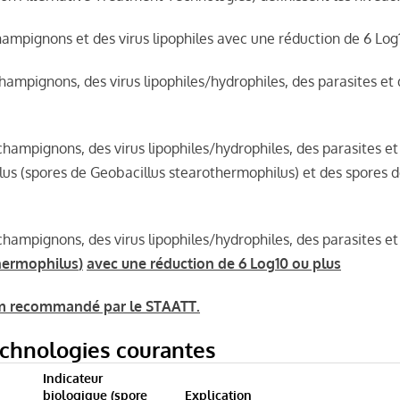
hampignons et des virus lipophiles avec une réduction de 6 Log
champignons, des virus lipophiles/hydrophiles, des parasites e
 champignons, des virus lipophiles/hydrophiles, des parasites 
ilus (spores de Geobacillus stearothermophilus) et des spores d
champignons, des virus lipophiles/hydrophiles, des parasites e
hermophilus
)
avec une réduction de 6 Log10 ou plus
imum recommandé par le STAATT.
echnologies courantes
Indicateur
biologique (spore
Explication