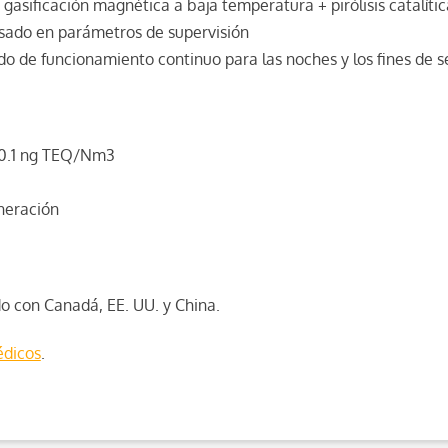
asificación magnética a baja temperatura + pirólisis catalític
asado en parámetros de supervisión
o de funcionamiento continuo para las noches y los fines de 
< 0.1 ng TEQ/Nm3
neración
o con Canadá, EE. UU. y China.
édicos
.