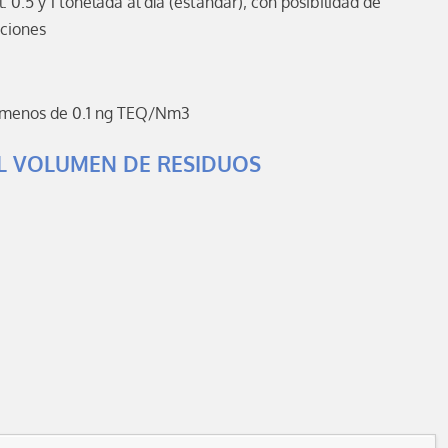
 0.5 y 1 tonelada al día (estándar); con posibilidad de
ciones
: menos de 0.1 ng TEQ/Nm3
L VOLUMEN DE RESIDUOS