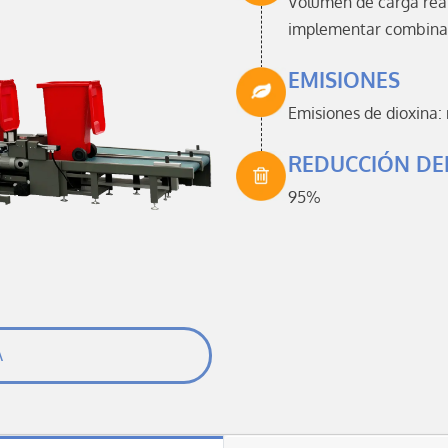
Volumen de carga real:
implementar combina
EMISIONES
Emisiones de dioxina
REDUCCIÓN DE
95%
A