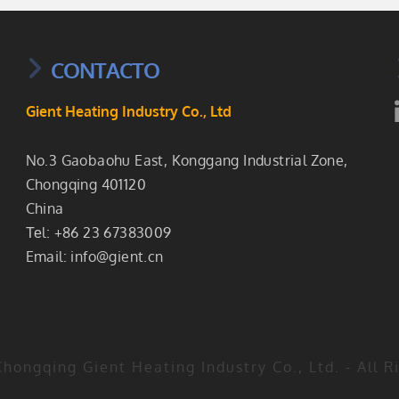
CONTACTO
Gient Heating Industry Co., Ltd
No.3 Gaobaohu East, Konggang Industrial Zone,
Chongqing 401120
China
Теl: +86 23 67383009
Email:
info@gient.cn
hongqing Gient Heating Industry Co., Ltd. - All 