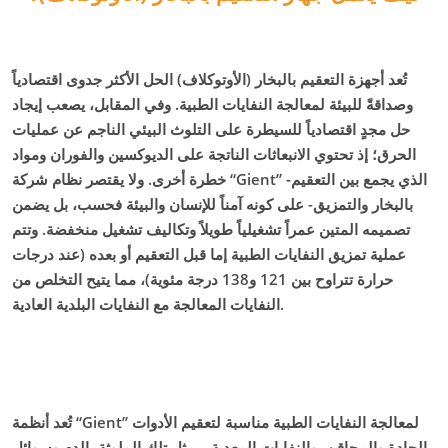
تُعد أجهزة التعقيم بالبخار (الأوتوكلاف) الحل الأكثر جدوى اقتصادياً
وصداقةً للبيئة لمعالجة النفايات الطبية. وفي المقابل، يصعب إيجاد
حل مجدٍ اقتصادياً للسيطرة على التلوث البيئي الناجم عن عمليات
الحرق؛ إذ تحتوي الانبعاثات الناتجة على الديوكسين والفوران ومواد
خطرة أخرى. ولا يقتصر نظام شركة “Gient” -الذي يجمع بين التعقيم
بالبخار والتمزيق- على كونه آمناً للإنسان والبيئة فحسب، بل يضمن
تصميمه المتين عمراً تشغيلياً طويلاً وتكاليف تشغيل منخفضة. وتتم
عملية تمزيق النفايات الطبية إما قبل التعقيم أو بعده (عند درجات
حرارة تتراوح بين 121 و138 درجة مئوية)، مما يتيح التخلص من
النفايات المعالجة مع النفايات البلدية العادية.
تُعد أنظمة “Gient” لمعالجة النفايات الطبية مناسبة لتعقيم الأدوات
الحادة والمحاقن، والنفايات المعدية – مثل تلك الملوثة بالدم وسوائل