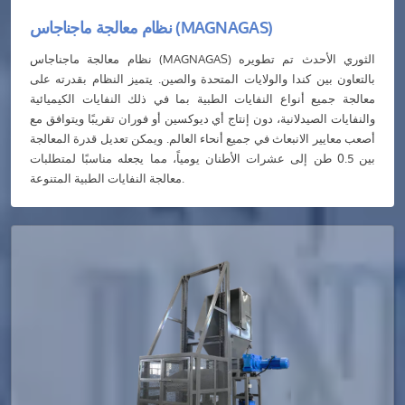
نظام معالجة ماجناجاس (MAGNAGAS)
نظام معالجة ماجناجاس (MAGNAGAS) الثوري الأحدث تم تطويره
بالتعاون بين كندا والولايات المتحدة والصين. يتميز النظام بقدرته على
معالجة جميع أنواع النفايات الطبية بما في ذلك النفايات الكيميائية
والنفايات الصيدلانية، دون إنتاج أي ديوكسين أو فوران تقريبًا ويتوافق مع
أصعب معايير الانبعاث في جميع أنحاء العالم. ويمكن تعديل قدرة المعالجة
بين 0.5 طن إلى عشرات الأطنان يومياً، مما يجعله مناسبًا لمتطلبات
معالجة النفايات الطبية المتنوعة.