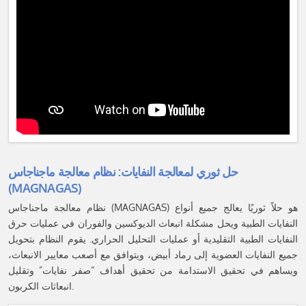
حل ثوري لمعالجة النفايات: نظام معالجة ماجناجاس
(MAGNAGAS)
نظام معالجة ماجناجاس (MAGNAGAS) هو حلاً ثوريًا يعالج جميع أنواع
النفايات الطبية ويحل مشكلة انبعاث الديوكسين والفوران في عمليات حرق
النفايات الطبية التقليدية أو عمليات التحليل الحراري. يقوم النظام بتحويل
جميع النفايات العضوية إلى رماد أبيض، ويتوافق مع أصعب معايير الانبعاث،
ويساهم في تحقيق الاستدامة من تحقيق أهداف “صفر نفايات” وتقليل
انبعاثات الكربون.