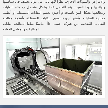
والأمراض والملوثات الأخرى، نظرًا لأنها تأتي من دول تختلف في سياستها
ولوائحها. ولهذا السبب، يتم التعامل عادة بشكل منفصل مع هذه النفايات
ومعالجتها بشكل آمن باستخدام أجهزة تعقيم النفايات المستقلة أو أنظمة
معالجة النفايات. وتُعتبر أجهزة تعقيم النفايات المستقلة وأنظمة معالجة
النفايات المُقدمة من شركة جينت حلاً مناسبًا تمامًا لمعالجة نفايات
المطارات والموانئ الدولية.