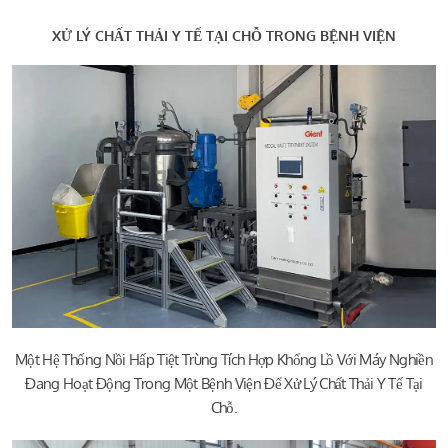
XỬ LÝ CHẤT THẢI Y TẾ TẠI CHỖ TRONG BỆNH VIỆN
Một Hệ Thống Nồi Hấp Tiệt Trùng Tích Hợp Khổng Lồ Với Máy Nghiền
Đang Hoạt Động Trong Một Bệnh Viện Để Xử Lý Chất Thải Y Tế Tại
Chỗ.