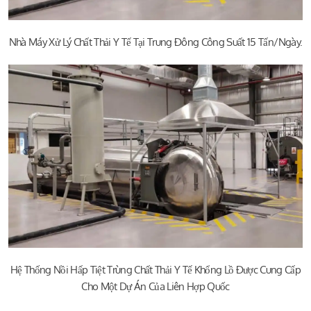
Nhà Máy Xử Lý Chất Thải Y Tế Tại Trung Đông Công Suất 15 Tấn/ngày.
Hệ Thống Nồi Hấp Tiệt Trùng Chất Thải Y Tế Khổng Lồ Được Cung Cấp
Cho Một Dự Án Của Liên Hợp Quốc