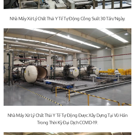
Nhà Máy Xử Lý Chất Thải Y Tế Tự Động Công Suất 30 Tấn/ngày.
Nhà Máy Xử Lý Chất Thải Y Tế Tự Động Được Xây Dựng Tại Vũ Hán
Trong Thời Kỳ Đại Dịch COVID-19.