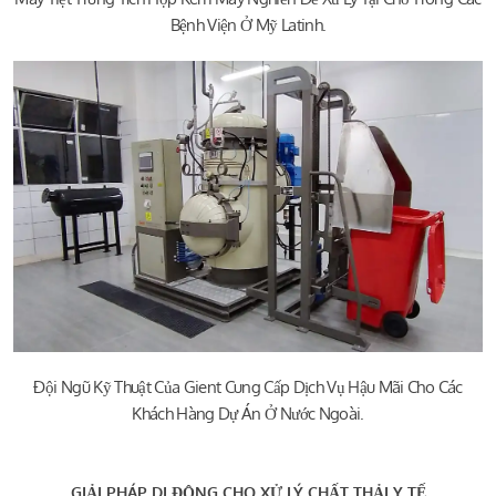
Bệnh Viện Ở Mỹ Latinh.
Đội Ngũ Kỹ Thuật Của Gient Cung Cấp Dịch Vụ Hậu Mãi Cho Các
Khách Hàng Dự Án Ở Nước Ngoài.
GIẢI PHÁP DI ĐỘNG CHO XỬ LÝ CHẤT THẢI Y TẾ