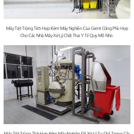
Máy Tiệt Trùng Tích Hợp Kèm Máy Nghiền Của Gient Cũng Phù Hợp
Cho Các Nhà Máy Xử Lý Chất Thải Y Tế Quy Mô Nhỏ.
Máy Tiệt Trùng Tích Hợp Kèm Máy Nghiền Để Xử Lý Tại Chỗ Trong Các