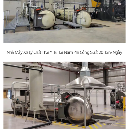
Nhà Máy Xử Lý Chất Thải Y Tế Tại Nam Phi Công Suất 20 Tấn/ngày.